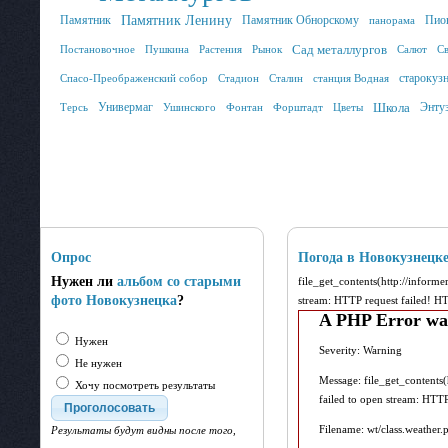
Памятник
Памятник Ленину
Памятник Обнорскому
Пио
панорама
Сад металлургов
Постановочное
Пушкина
Растения
Рынок
Салют
С
старокуз
Спасо-Преображенский собор
Стадион
Сталин
станция Водная
Универмаг
Школа
Энту
Терсь
Ушинского
Фонтан
Форштадт
Цветы
Опрос
Погода в Новокузнецк
Нужен ли
альбом со старыми
file_get_contents(http://inform
фото Новокузнецка
?
stream: HTTP request failed! 
A PHP Error wa
Нужен
Severity: Warning
Не нужен
Message: file_get_contents
Хочу посмотреть результаты
failed to open stream: HTT
Filename: wt/class.weather.
Результаты будут видны после того,