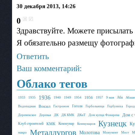
30 декабря 2013, 14:26
0
Здравствуйте. Можете присылать 
Я обязательно размещу фотограф
Ответить
Ваш комментарий:
Облако тегов
1936
1956
Аба
1933
1935
1940
1949
1954
1957
9 мая
Абаше
Вокзал
Гоголя
Водопадная
Гастроном
Горбольница
Горбуниха
Город
Дом с 
Деревенское
Деревья
ДК
ДК КМК
ДКиТ
Дом купца Фонарева
Кузнецк
Ку
Клуб строителей
КМК
Коммунар
Коммунаров
Металлургов
Молотова
макро
Монумент
Мост
М