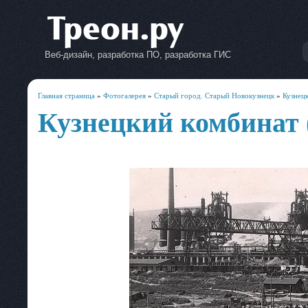
Веб-дизайн, разработка ПО, разработка ГИС
Главная страница
»
Фотогалерея
»
Старый город. Старый Новокузнецк
»
Кузнец
Кузнецкий комбинат 