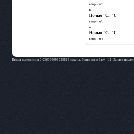
ветер – м/c
в
Ночью
°C.. °C
ветер – м/c
в
Ночью
°C.. °C
ветер – м/c
Время выполнения 0.036096096038818 секунд. Запросов в базу - 11. Занято памяти