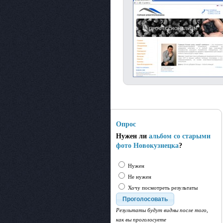
Опрос
Нужен ли
альбом со старыми
фото Новокузнецка
?
Нужен
Не нужен
Хочу посмотреть результаты
Результаты будут видны после того,
как вы проголосуете