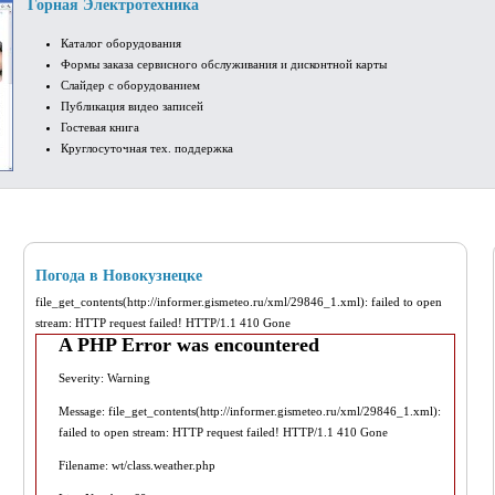
Горная Электротехника
Каталог оборудования
Формы заказа сервисного обслуживания и дисконтной карты
Слайдер с оборудованием
Публикация видео записей
Гостевая книга
Круглосуточная тех. поддержка
Погода в Новокузнецке
file_get_contents(http://informer.gismeteo.ru/xml/29846_1.xml): failed to open
stream: HTTP request failed! HTTP/1.1 410 Gone
A PHP Error was encountered
Severity: Warning
Message: file_get_contents(http://informer.gismeteo.ru/xml/29846_1.xml):
failed to open stream: HTTP request failed! HTTP/1.1 410 Gone
Filename: wt/class.weather.php