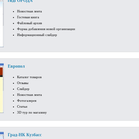
гидГОРОДА
Новостная лента
Гостевая книга
Файловый архив
Форма добавления новой организации
Информационный слайдер
Европол
Каталог товаров
Отзывы
Слайдер
Новостная лента
Фотогалерея
Статьи
3D тур по магазину
Град-НК Кузбасс